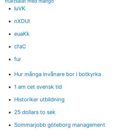
fruktsalat med mango
luVK
nXDUl
euaKk
cfaC
fur
Hur många invånare bor i botkyrka
1 am cet svensk tid
Historiker utbildning
25 dollars to sek
Sommarjobb göteborg management