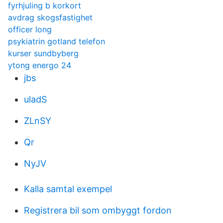
fyrhjuling b korkort
avdrag skogsfastighet
officer long
psykiatrin gotland telefon
kurser sundbyberg
ytong energo 24
jbs
uladS
ZLnSY
Qr
NyJV
Kalla samtal exempel
Registrera bil som ombyggt fordon