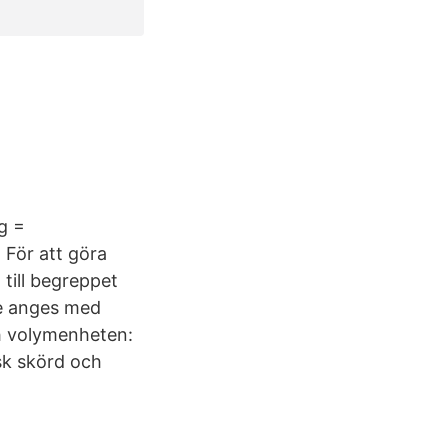
g =
 För att göra
 till begreppet
de anges med
h volymenheten:
sk skörd och