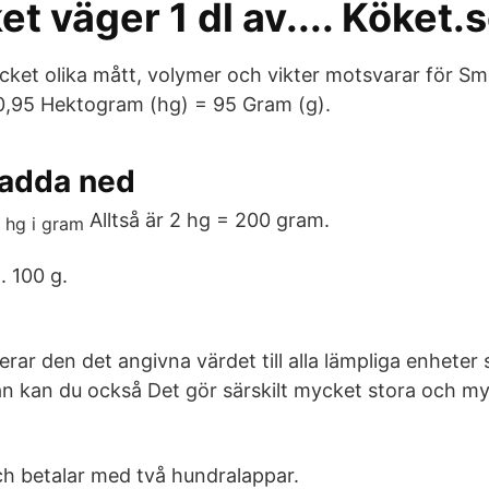
t väger 1 dl av.... Köket.
ket olika mått, volymer och vikter motsvarar för Smö
0,95 Hektogram (hg) = 95 Gram (g).
ladda ned
Alltså är 2 hg = 200 gram.
. 100 g.
g
rar den det angivna värdet till alla lämpliga enheter
stan kan du också Det gör särskilt mycket stora och m
h betalar med två hundralappar.