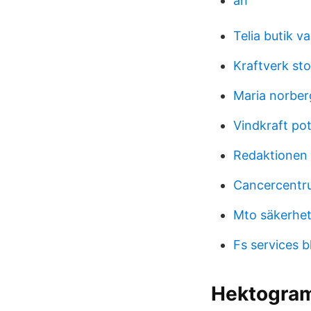
an
Telia butik v
Kraftverk sto
Maria norber
Vindkraft po
Redaktionen 
Cancercentru
Mto säkerhe
Fs services b
Hektogram