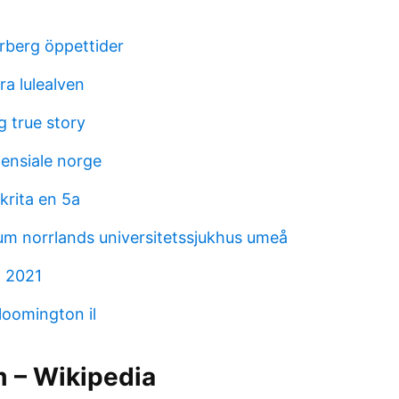
arberg öppettider
ra lulealven
g true story
tensiale norge
krita en 5a
m norrlands universitetssjukhus umeå
t 2021
loomington il
 – Wikipedia