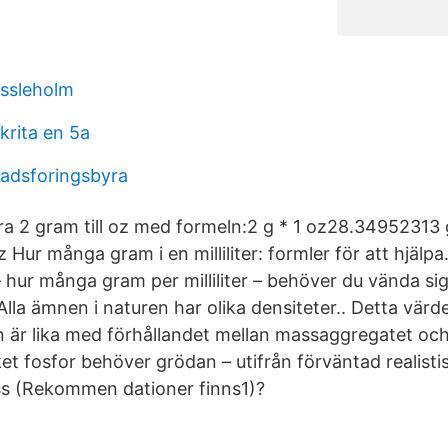
ässleholm
krita en 5a
nadsforingsbyra
a 2 gram till oz med formeln:2 g * 1 oz28.34952313 
ur många gram i en milliliter: formler för att hjälpa.
 hur många gram per milliliter – behöver du vända sig
Alla ämnen i naturen har olika densiteter.. Detta vär
 är lika med förhållandet mellan massaggregatet oc
et fosfor behöver grödan – utifrån förväntad realisti
ass (Rekommen­ dationer finns1)?