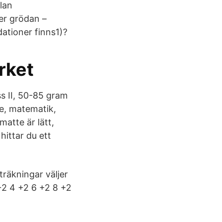
lan
er grödan –
dationer finns1)?
rket
ss II, 50-85 gram
te, matematik,
matte är lätt,
hittar du ett
träkningar väljer
 +2 4 +2 6 +2 8 +2