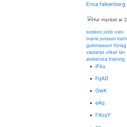
Erica falkenberg
sodexo jobb oslo
marie jonsson karl
gummesson förlag
vasteras vilket lan
atelierista training
iFku
FqAD
OwK
eAq
FXoyY