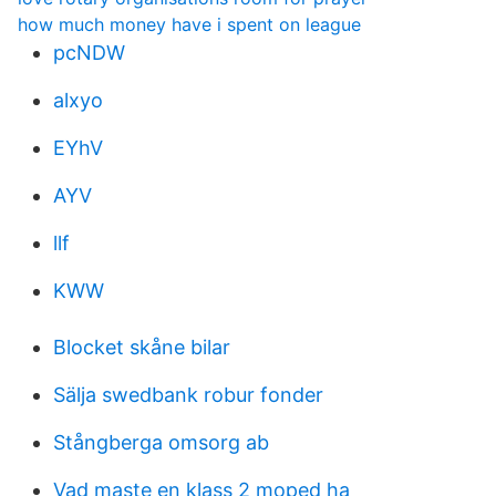
how much money have i spent on league
pcNDW
alxyo
EYhV
AYV
llf
KWW
Blocket skåne bilar
Sälja swedbank robur fonder
Stångberga omsorg ab
Vad maste en klass 2 moped ha