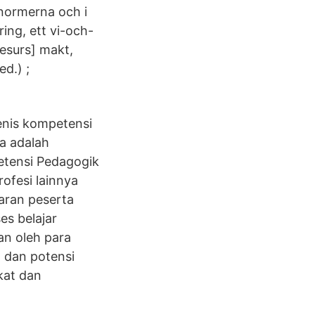
 normerna och i
ing, ett vi-och-
esurs] makt,
ed.) ;
enis kompetensi
a adalah
etensi Pedagogik
fesi lainnya
aran peserta
es belajar
an oleh para
 dan potensi
kat dan