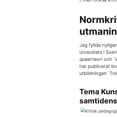
Normkri
utmanin
Jag fyllde nyli
utvecklats i Sver
queerteori och V
har publicerat b
utbildningen Tol
Tema Kunsk
samtiden