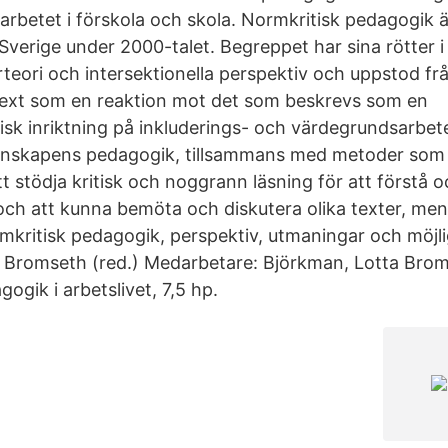
rbetet i förskola och skola. Normkritisk pedagogik ä
Sverige under 2000-talet. Begreppet har sina rötter i 
teori och intersektionella perspektiv och uppstod frå
ext som en reaktion mot det som beskrevs som en
sk inriktning på inkluderings- och värdegrundsarbete
enskapens pedagogik, tillsammans med metoder som
tt stödja kritisk och noggrann läsning för att förstå oc
 och att kunna bemöta och diskutera olika texter, men
ormkritisk pedagogik, perspektiv, utmaningar och möjli
 Bromseth (red.) Medarbetare: Björkman, Lotta Bro
ogik i arbetslivet, 7,5 hp.