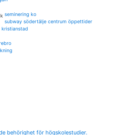
seminering ko
subway södertälje centrum öppettider
 kristianstad
rebro
akning
e behörighet för högskolestudier.