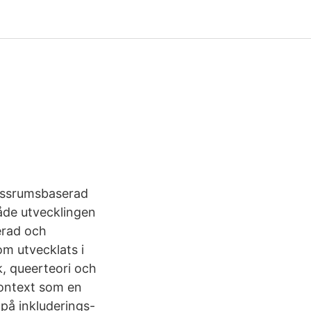
assrumsbaserad
åde utvecklingen
erad och
m utvecklats i
k, queerteori och
kontext som en
på inkluderings-