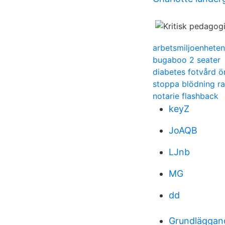
arbetsmiljoenheten
bugaboo 2 seater
diabetes fotvård ö
stoppa blödning r
notarie flashback
keyZ
JoAQB
LJnb
MG
dd
Grundläggand