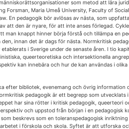
nniskorättsorganisationer som metod att lära juridik
ng Forsman, Maria Umeå University, Faculty of Social
w. En pedagogik bör avlösas av nästa, som uppfatt
v att den är nyare, för att inte anses förlegad. Cykl
tt man knappt hinner börja förstå och tillämpa en p
 den, innan det är dags för nästa. Normkritisk pedago
tablerats i Sverige under de senaste åren. I tio kapi
inistiska, queerteoretiska och intersektionella angre
spektiv kan innebära och hur de kan användas i olika
a efter bibliotek, evenemang och övrig information
Normkritisk pedagogik är ett begrepp som utvecklats i
ppet har sina rötter i kritisk pedagogik, queerteori 
 perspektiv och uppstod från början i en pedagogisk 
 som beskrevs som en toleranspedagogisk inriktning 
rbetet i förskola och skola. Syftet är att utforska o