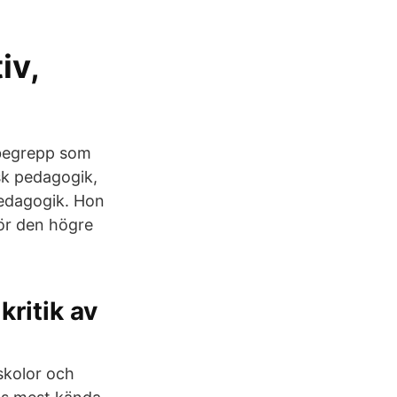
iv,
 begrepp som
isk pedagogik,
pedagogik. Hon
för den högre
ritik av
skolor och