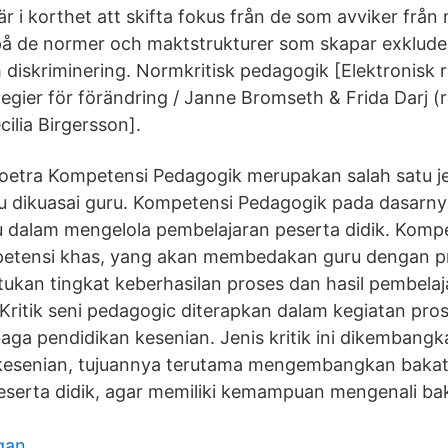
r i korthet att skifta fokus från de som avviker från
 på de normer och maktstrukturer som skapar exkluder
diskriminering. Normkritisk pedagogik [Elektronisk r
egier för förändring / Janne Bromseth & Frida Darj (r
ecilia Birgersson].
oetra Kompetensi Pedagogik merupakan salah satu j
u dikuasai guru. Kompetensi Pedagogik pada dasarny
dalam mengelola pembelajaran peserta didik. Komp
tensi khas, yang akan membedakan guru dengan pro
kan tingkat keberhasilan proses dan hasil pembelaj
 Kritik seni pedagogic diterapkan dalam kegiatan pros
aga pendidikan kesenian. Jenis kritik ini dikembangk
kesenian, tujuannya terutama mengembangkan bakat
 peserta didik, agar memiliki kemampuan mengenali ba
gan