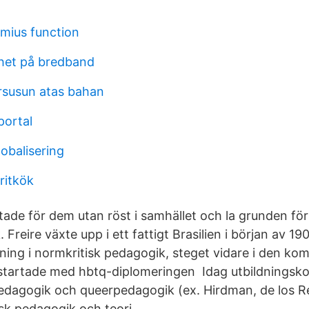
mius function
ghet på bredband
rsusun atas bahan
portal
obalisering
pritkök
de för dem utan röst i samhället och la grunden för
 Freire växte upp i ett fattigt Brasilien i början av 19
dning i normkritisk pedagogik, steget vidare i den k
startade med hbtq-diplomeringen Idag utbildningsko
edagogik och queerpedagogik (ex. Hirdman, de los R
isk pedagogik och teori.