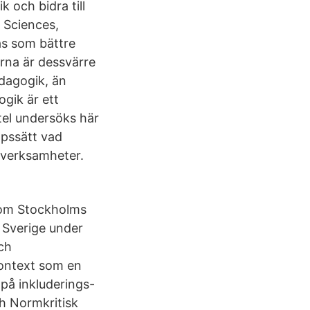
 och bidra till
 Sciences,
as som bättre
erna är dessvärre
edagogik, än
gik är ett
tel undersöks här
ppssätt vad
 verksamheter.
 om Stockholms
 Sverige under
och
kontext som en
på inkluderings-
ch Normkritisk