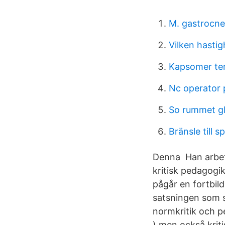
M. gastrocne
Vilken hasti
Kapsomer te
Nc operator 
So rummet gl
Bränsle till s
Denna Han arbeta
kritisk pedagogik.
pågår en fortbil
satsningen som 
normkritik och p
) men också krit