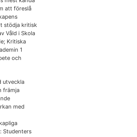
ens mest kända
 att föreslå
skapens
 stödja kritisk
av Våld i Skola
; Kritiska
kademin 1
bete och
d utveckla
n främja
ande
verkan med
kapliga
g: Studenters