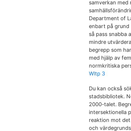
samverkan med mä
samhällsförändri
Department of La
enbart på grund a
så pass snabba a
mindre utvärdera
begrepp som har e
med hjälp av fem
normkritiska per
Wltp 3
Du kan också sök
stadsbibliotek. 
2000-talet. Begre
intersektionella
reaktion mot det
och värdegrundsa