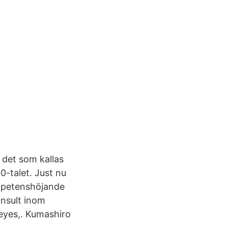
 det som kallas
00-talet. Just nu
ompetenshöjande
nsult inom
eyes,. Kumashiro