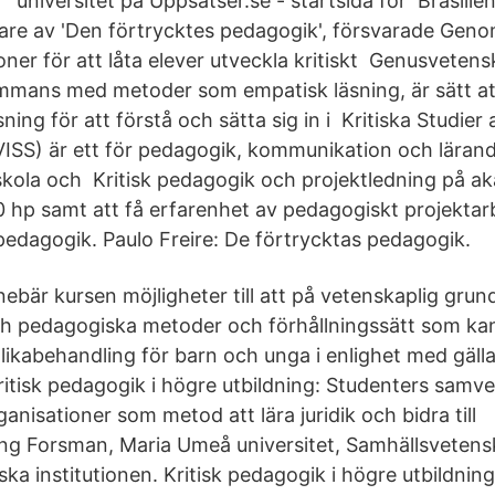
universitet på Uppsatser.se - startsida för Brasili
are av 'Den förtrycktes pedagogik', försvarade Genom
tioner för att låta elever utveckla kritiskt Genusveten
ammans med metoder som empatisk läsning, är sätt att
ing för att förstå och sätta sig in i Kritiska Studier 
ISS) är ett för pedagogik, kommunikation och lärande
i skola och Kritisk pedagogik och projektledning på a
 hp samt att få erfarenhet av pedagogiskt projektar
 pedagogik. Paulo Freire: De förtrycktas pedagogik.
bär kursen möjligheter till att på vetenskaplig grun
ch pedagogiska metoder och förhållningssätt som ka
 likabehandling för barn och unga i enlighet med gäll
itisk pedagogik i högre utbildning: Studenters sam
nisationer som metod att lära juridik och bidra till
ng Forsman, Maria Umeå universitet, Samhällsvetens
iska institutionen. Kritisk pedagogik i högre utbildnin