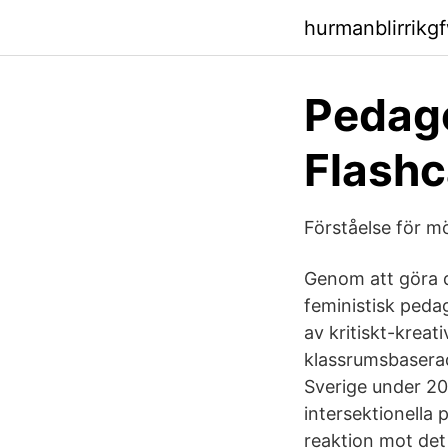
hurmanblirrik
Pedago
Flashc
Förståelse för 
Genom att göra 
feministisk peda
av kritiskt-krea
klassrumsbaserad
Sverige under 200
intersektionella
reaktion mot det