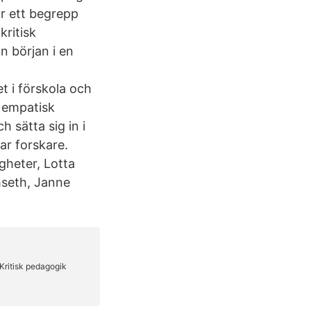
r ett begrepp
kritisk
n början i en
t i förskola och
 empatisk
h sätta sig in i
ar forskare.
gheter, Lotta
mseth, Janne