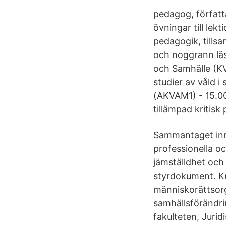
pedagog, författ
övningar till lek
pedagogik, tills
och noggrann läsn
och Samhälle (KV
studier av våld 
(AKVAM1) - 15.00
tillämpad kritisk
Sammantaget inne
professionella o
jämställdhet och
styrdokument. Kr
människorättsorga
samhällsförändri
fakulteten, Jurid