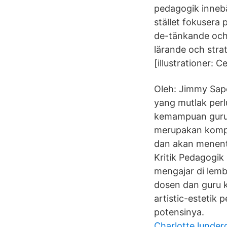
pedagogik innebä
stället fokusera
de-tänkande och 
lärande och strat
[illustrationer: C
Oleh: Jimmy Sap
yang mutlak perl
kemampuan guru 
merupakan kompe
dan akan menentu
Kritik Pedagogik
mengajar di lemb
dosen dan guru 
artistic-estetik
potensinya.
Charlotte lunder