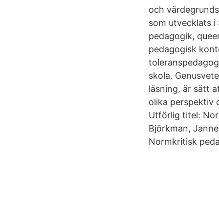
och värdegrundsa
som utvecklats i 
pedagogik, queer
pedagogisk kont
toleranspedagogi
skola. Genusvet
läsning, är sätt a
olika perspektiv
Utförlig titel: N
Björkman, Janne
Normkritisk pedag