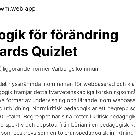
gfwm.web.app
gik för förändring
ards Quizlet
möjliggörande normer Varbergs kommun
det nyssnämnda inom ramen för webbaserad och kl
gogik främjar detta tvärvetenskapliga forskningsomr
tiva former av undervisning och lärande inom webbas
 utbildning. Normkritisk pedagogik är ett begrepp so
0-talet. Begreppet har sina rötter i kritisk pedagogi
 perspektiv och uppstod från början i en pedagogisk 
 som beskrevs som en toleranspedagogisk inriktning 