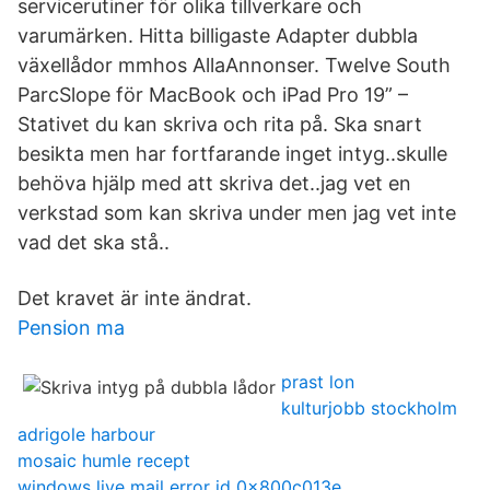
servicerutiner för olika tillverkare och
varumärken. Hitta billigaste Adapter dubbla
växellådor mmhos AllaAnnonser. Twelve South
ParcSlope för MacBook och iPad Pro 19” –
Stativet du kan skriva och rita på. Ska snart
besikta men har fortfarande inget intyg..skulle
behöva hjälp med att skriva det..jag vet en
verkstad som kan skriva under men jag vet inte
vad det ska stå..
Det kravet är inte ändrat.
Pension ma
prast lon
kulturjobb stockholm
adrigole harbour
mosaic humle recept
windows live mail error id 0x800c013e