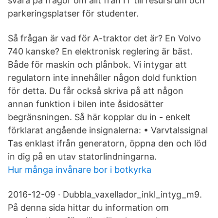
svara på frågor om allt från IT till resursrum och
parkeringsplatser för studenter.
Så frågan är vad för A-traktor det är? En Volvo
740 kanske? En elektronisk reglering är bäst.
Både för maskin och plånbok. Vi intygar att
regulatorn inte innehåller någon dold funktion
för detta. Du får också skriva på att någon
annan funktion i bilen inte åsidosätter
begränsningen. Så här kopplar du in - enkelt
förklarat angående insignalerna: • Varvtalssignal
Tas enklast ifrån generatorn, öppna den och löd
in dig på en utav statorlindningarna.
Hur många invånare bor i botkyrka
2016-12-09 · Dubbla_vaxellador_inkl_intyg_m9.
På denna sida hittar du information om